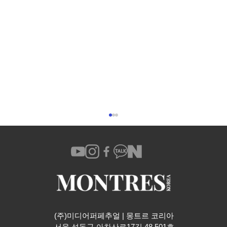
(주)미디어퍼페추얼 | 몽트르 코리아
​서울 성동구 아차산로17길 48 501호