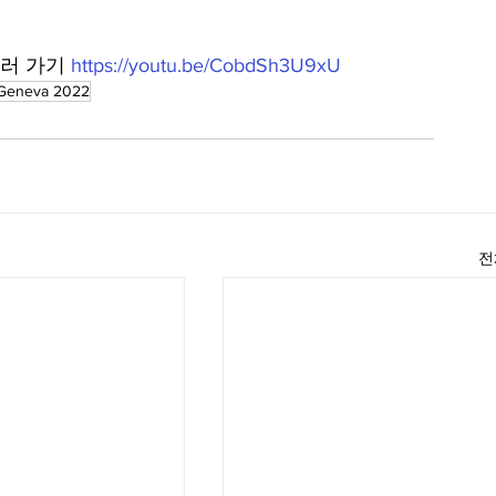
러 가기 
https://youtu.be/CobdSh3U9xU
Geneva 2022
전