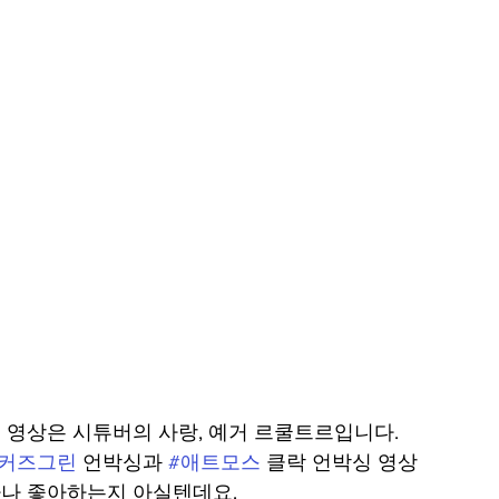
영상은 시튜버의 사랑, 예거 르쿨트르입니다.  
커즈그린
 언박싱과 
#애트모스
 클락 언박싱 영상
 좋아하는지 아실텐데요.   