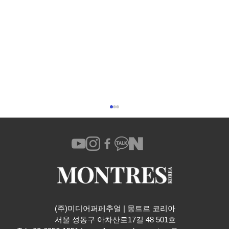
(주)미디어퍼페추얼 | 몽트르 코리아
​서울 성동구 아차산로17길 48 501호
위블로 MP-15 무라카미 다카시 투르비용