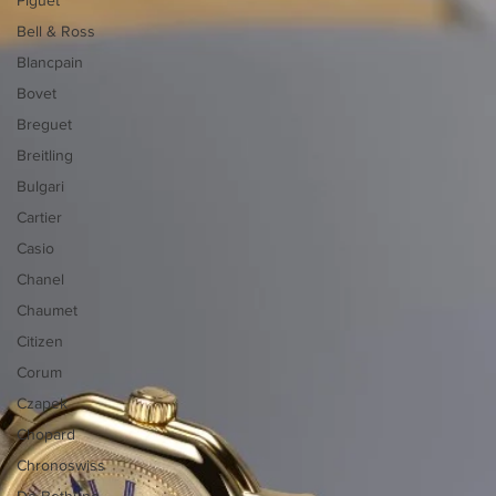
Bell & Ross
Blancpain
Bovet
Breguet
Breitling
Bulgari
Cartier
Casio
Chanel
Chaumet
Citizen
Corum
Czapek
Chopard
Chronoswiss
De Bethune