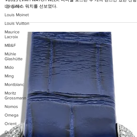
Longines
#2025 LVMH WATCH WEEK: 다니엘 로스는 두 개의 핸즈만 있는 전
Louis Moinet
인 드레스 워치를 선보였다.
Louis Vuitton
Maurice
Lacroix
MB&F
Mühle
Glashütte
Mido
Ming
Montblanc
Moritz
Grossmann
Nomos
Omega
Orient
Oris