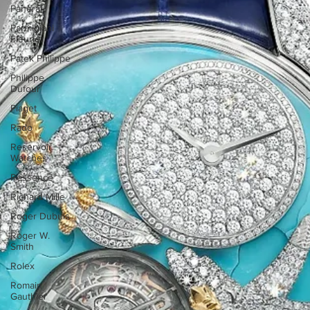
Panerai
Parmigiani
Fleurier
Patek Philippe
Philippe
Dufour
Piaget
Rado
Reservoir
Watches
Ressence
Richard Mille
Roger Dubuis
Roger W.
Smith
Rolex
Romain
Gauthier