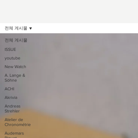
전체 게시물
전체 게시물
ISSUE
youtube
New Watch
A. Lange &
Söhne
ACHI
Akrivia
Andreas
Strehler
Atelier de
Chronométrie
Audemars
Piguet