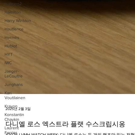
Habring2
Hamilton
Harry Winston
Hautlence
Hermès
Hublot
HYT
IWC
Jaeger-
LeCoultre
Junghans
Kari
Voutilainen
Krayon
Konstantin
2025년 2월 3일
Chaykin
Laurent
Ferrier
다니엘 로스 엑스트라 플랫 수스크립시옹