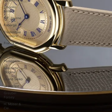
Empolio
Armani
F.P. Journe
Fabergé
Frederique
Constant
Franck Muller
Gerald Genta
Girard-
Perregaux
Glashütte
Original
Grand Seiko
Grönefeld
Greubel
Forsey
H. Moser &
Cie.