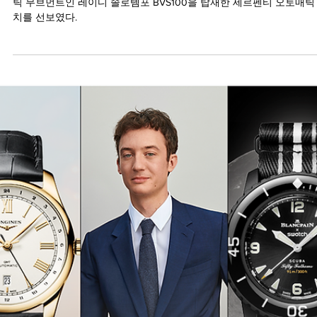
2025년 1월 22일
불가리 세르펜티 세두토리 오토매틱 워치
#2025 LVMH WATCH WEEK: 불가리가 완전히 새로운 인하우스 오토
틱 무브먼트인 레이디 솔로템포 BVS100을 탑재한 세르펜티 오토매틱
치를 선보였다.