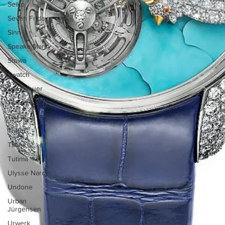
Seiko
Seven Friday
Sinn
Speake Marin
Stowa
Swatch
TAG Heuer
Tiffany & Co.
Tissot
Tudor
Timex
Tutima
Ulysse Nardin
Undone
Urban
Jürgensen
Urwerk