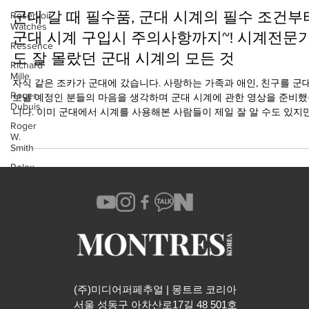
2021년 8월 18일
Reservoir
Watches
군대 갈 때 필수품, 군대 시계의 필수 조건부
Ressence
군대 시계 구입시 주의사항까지~! 시계전문
Richard
Mille
도 잘 몰랐던 군대 시계의 모든 것
Roger
자식 같은 조카가 군대에 갔습니다. 사랑하는 가족과 애인, 친구를 군
Dubuis
보낼 예정인 분들의 마음을 생각하며 군대 시계에 관한 영상을 준비
Roger
니다. 이미 군대에서 시계를 사용해본 사람들이 제일 잘 알 수도 있지만
W.
Smith
그래도 군대에 가기 전에 누구나...
Rolex
Romain
Gauthier
Seiko
Seven
Friday
Sinn
Speake
Marin