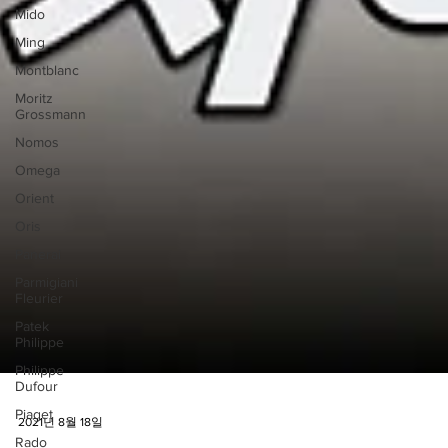
Mido
Ming
Montblanc
Moritz
Grossmann
Nomos
Omega
Orient
Oris
Panerai
Parmigiani
Fleurier
Patek
Philippe
Philippe
Dufour
Piaget
Rado