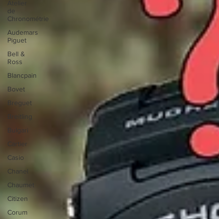
Atelier
de
Chronométrie
Audemars
Piguet
Bell &
Ross
Blancpain
Bovet
Breguet
Breitling
Bulgari
Cartier
Casio
Chanel
Chaumet
Citizen
Corum