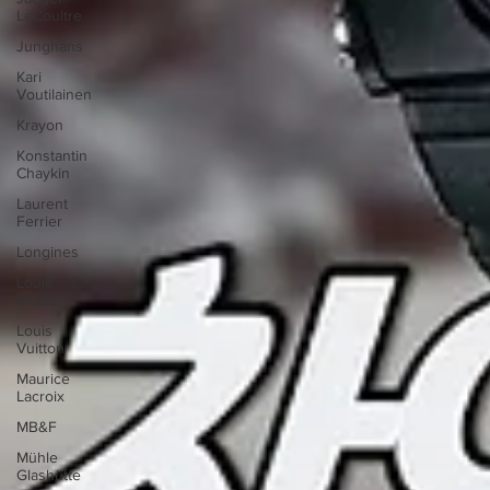
LeCoultre
Junghans
Kari
Voutilainen
Krayon
Konstantin
Chaykin
Laurent
Ferrier
Longines
Louis
Moinet
Louis
Vuitton
Maurice
Lacroix
MB&F
Mühle
Glashütte