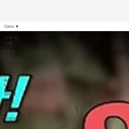
Casio
전체 게
시물
ISSUE
youtube
New
Watch
A.
Lange
&
Söhne
ACHI
Akrivia
Andreas
Strehler