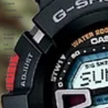
Czapek
Chopard
Chronoswiss
De
Bethune
Empolio
Armani
F.P.
Journe
Fabergé
Frederique
Constant
Franck
Muller
Gerald
Genta
Girard-
Perregaux
Glashütte