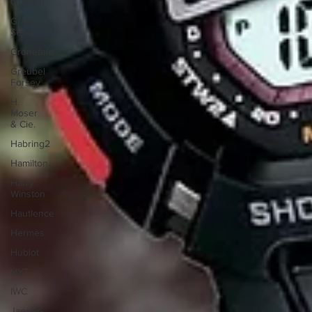
Original
Grand
Seiko
Grönefeld
Greubel
Forsey
H.
Moser
& Cie.
Habring2
Hamilton
Harry
Winston
Hautlence
Hermès
Hublot
HYT
IWC
Jaeger-