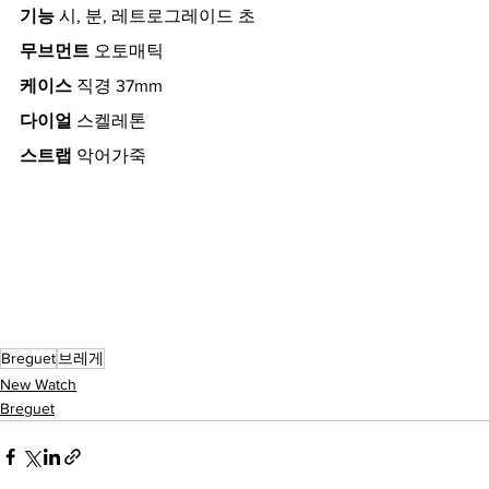
기능 
시, 분, 레트로그레이드 초 
무브먼트
 오토매틱 
케이스
 직경 37mm 
다이얼
 스켈레톤 
스트랩
 악어가죽
Breguet
브레게
New Watch
Breguet