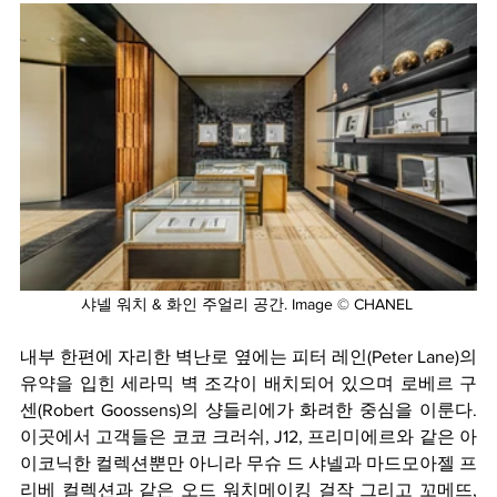
샤넬 워치 & 화인 주얼리 공간. Image © CHANEL 
내부 한편에 자리한 벽난로 옆에는 피터 레인(Peter Lane)의 
유약을 입힌 세라믹 벽 조각이 배치되어 있으며 로베르 구
센(Robert Goossens)의 샹들리에가 화려한 중심을 이룬다. 
이곳에서 고객들은 코코 크러쉬, J12, 프리미에르와 같은 아
이코닉한 컬렉션뿐만 아니라 무슈 드 샤넬과 마드모아젤 프
리베 컬렉션과 같은 오드 워치메이킹 걸작 그리고 꼬메뜨, 