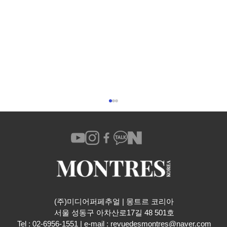
(주)미디어퍼페추얼 | 몽트르 코리아
​서울 성동구 아차산로17길 48 501호
IWC 샤프하우젠, 현대백화점 판교점 팝업
Tel : 02-6956-1551 | e-mail :
revuedesmontres@naver.com