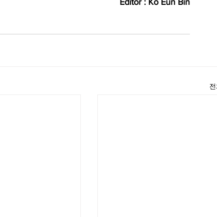
Editor : Ko Eun Bin
전