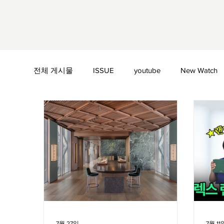
전체 게시물
ISSUE
youtube
New Watch
Bell & Ross
Blancpain
Bovet
Bregue
Chopard
Chronoswiss
De Bethune
7월 27일
7월 11