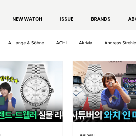
NEW WATCH
ISSUE
BRANDS
AB
A. Lange & Söhne
ACHI
Akrivia
Andreas Strehle
t
Breitling
Bulgari
Cartier
Casio
Chanel
Empolio Armani
F.P. Journe
Fabergé
Frederique Con
일
5월 26일