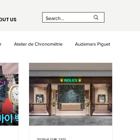
OUT US
r
Atelier de Chronométrie
Audemars Piguet
Chaumet
Citizen
Corum
Czapek
stant
Franck Muller
2025년 12월 23일