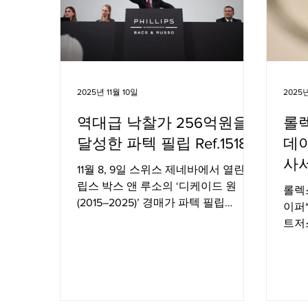
2025년 11월 10일
2025
역대급 낙찰가 256억원을
롤
달성한 파텍 필립 Ref.1518
데
사
11월 8, 9일 스위스 제네바에서 열린 필
립스 박스 앤 루소의 ‘디케이드 원
롤렉
(2015–2025)’ 경매가 파텍 필립
이퍼
Ref.1518을 포함해 역대급 매출 총액을
트저
기록했다.
29일