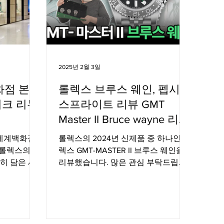
2025년 2월 3일
화점 본점
롤렉스 브루스 웨인, 펩시,
티크 리뉴
스프라이트 리뷰 GMT
Master II Bruce wayne 리뷰
그리고 펩시와 스프라이트
 신세계백화점
롤렉스의 2024년 신제품 중 하나인 롤
와의 비교
 롤렉스의 아
렉스 GMT-MASTER II 브루스 웨인을
히 담은 새
리뷰했습니다. 많은 관심 부탁드립니
다. 롤렉스 펩시 & 스프라이트 리뷰 보
기