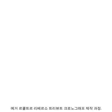
예거 르쿨트르 리베르소 트리뷰트 크로노그래프 제작 과정.