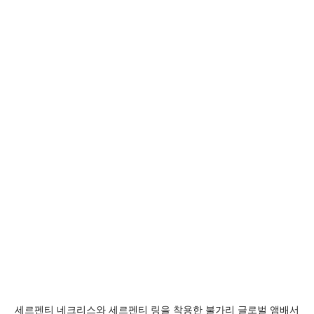
세르펜티 네크리스와 세르펜티 링을 착용한 불가리 글로벌 앰배서