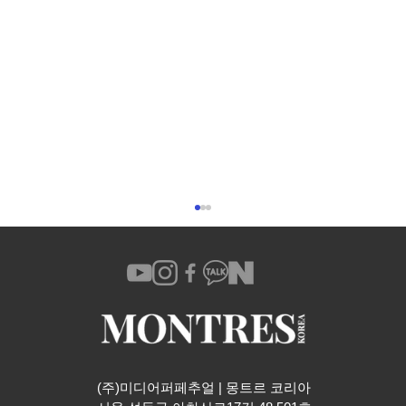
(주)미디어퍼페추얼 | 몽트르 코리아