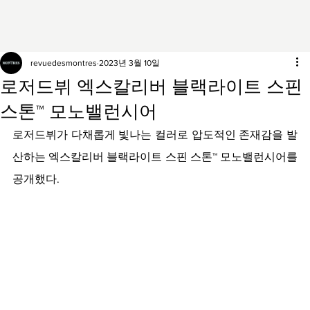
revuedesmontres
2023년 3월 10일
로저드뷔 엑스칼리버 블랙라이트 스핀
스톤™ 모노밸런시어
로저드뷔가 다채롭게 빛나는 컬러로 압도적인 존재감을 발
산하는 엑스칼리버 블랙라이트 스핀 스톤™ 모노밸런시어를 
공개했다.