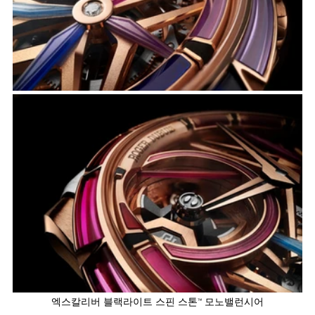
엑스칼리버 블랙라이트 스핀 스톤™ 모노밸런시어