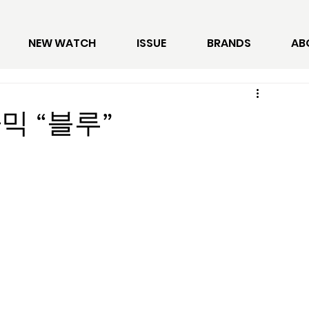
NEW WATCH
ISSUE
BRANDS
AB
믹 “블루”