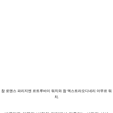
참 로맨스 파리지엔 르트루바이 워치와 참 엑스트라오디네리 아무르 워
치.