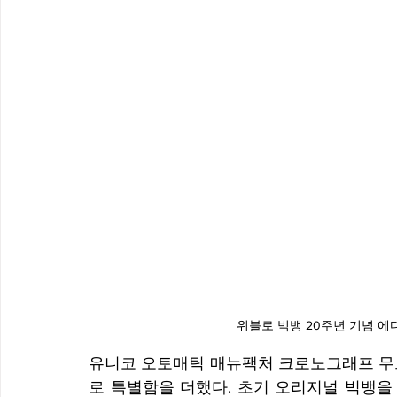
위블로 빅뱅 20주년 기념 에
유니코 오토매틱 매뉴팩처 크로노그래프 무브
로 특별함을 더했다. 초기 오리지널 빅뱅을