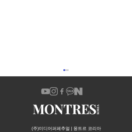
(주)미디어퍼페추얼 | 몽트르 코리아