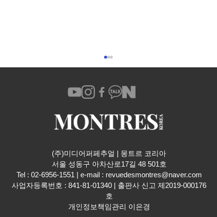
(주)미디어퍼페추얼 | 몽트르 코리아
​서울 성동구 아차산로17길 48 501호
해밀턴 카키 필드 익스페디션 론칭 이벤트
Tel : 02-6956-1551 | e-mail :
revuedesmontres@naver.com
사업자등록번호 : 841-81-01340 | 출판사 신고 제2019-000176
호
개인정보책임관리 이은경