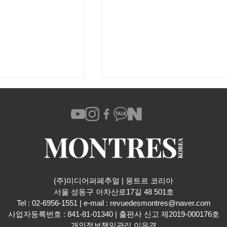
언박싱했다가 또 사
토스터기 잘 만드는 회사가 
(주)미디어퍼페추얼 | 몽트르 코리아
다! IWC 인제니
든 탁상시계! 시계채널은 세
​서울 성동구 아차산로17길 48 501호
35 아쿠아 블루
모든 시계를 리뷰하고 싶습
Tel : 02-6956-1551 | e-mail :
revuedesmontres@naver.com
다. 발뮤다가 선보인 테이블
사업자등록번호 : 841-81-01340 | 출판사 신고 제2019-000176호
개인정보책임관리 이은경
록 리뷰