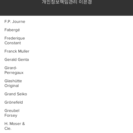
개인정보책임관리 이은경
Empolio
Armani
F.P. Journe
Fabergé
Frederique
Constant
Franck Muller
Gerald Genta
Girard-
Perregaux
Glashütte
Original
Grand Seiko
Grönefeld
Greubel
Forsey
H. Moser &
Cie.