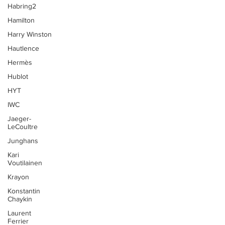
Habring2
Hamilton
Harry Winston
Hautlence
Hermès
Hublot
HYT
IWC
Jaeger-
LeCoultre
Junghans
Kari
Voutilainen
Krayon
Konstantin
Chaykin
Laurent
Ferrier