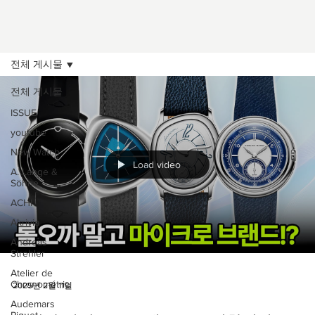
전체 게시물
전체 게시물
ISSUE
youtube
New Watch
Load video
A. Lange &
Söhne
ACHI
Akrivia
Andreas
Strehler
Atelier de
Chronométrie
2025년 2월 11일
Audemars
Piguet