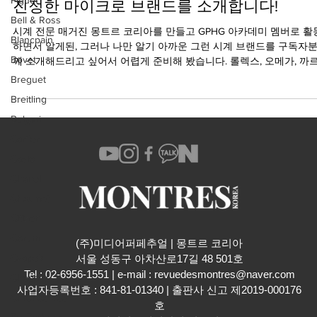
진정한 마이크로 브랜드를 소개합니다!
Bell & Ross
시계 전문 매거진 몽트르 코리아를 만들고 GPHG 아카데미 멤버로 활
Blancpain
하면서 알게된, 그러나 나만 알기 아까운 그런 시계 브랜드를 구독자
Bovet
께 소개해드리고 싶어서 어렵게 준비해 봤습니다. 롤렉스, 오메가, 까
에도 좋아하지만 전형적인 시계와는...
Breguet
Breitling
Bulgari
Cartier
Casio
Chanel
Chaumet
Citizen
Corum
(주)미디어퍼페추얼 | 몽트르 코리아
Czapek
​서울 성동구 아차산로17길 48 501호
Tel : 02-6956-1551 | e-mail :
revuedesmontres@naver.com
Chopard
사업자등록번호 : 841-81-01340 | 출판사 신고 제2019-000176
Chronoswiss
호
De Bethune