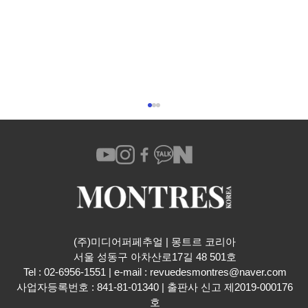
(주)미디어퍼페추얼 | 몽트르 코리아
​서울 성동구 아차산로17길 48 501호
불가리 옥토 피니씨모 울트라 10주년 기념
Tel : 02-6956-1551 | e-mail :
revuedesmontres@naver.com
사업자등록번호 : 841-81-01340 | 출판사 신고 제2019-000176
호