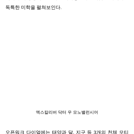
독특한 미학을 펼쳐보인다.  
엑스칼리버 닥터 우 모노밸런시어
오픈워크 다이얼에는 태양과 달, 지구 등 3개의 천체 모티