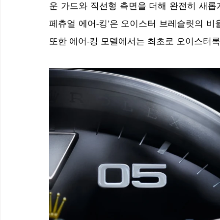
운 가드와 직선형 측면을 더해 완전히 새롭
페츄얼 에어-킹’은 오이스터 브레슬릿의 비율
또한 에어-킹 모델에서는 최초로 오이스터록