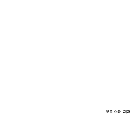
오이스터 퍼페츄