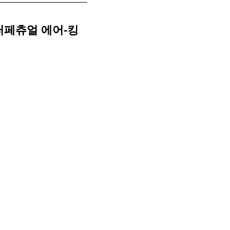
퍼페츄얼 에어-킹