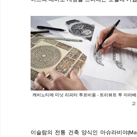
캐비노티에 미닛 리피터 투르비용 - 트리뷰트 투 아라
고
이슬람의 전통 건축 양식인 마슈라비야(Mash