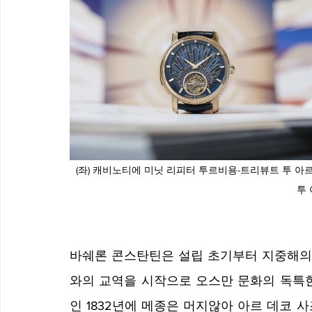
 (좌) 캐비노티에 미닛 리피터 투르비용-트리뷰트 투 아르 데코 스타일, (우) 캐비노티에 미닛 리피터 투르비용–트리뷰트 
투
바쉐론 콘스탄틴은 설립 초기부터 지중해의 
와의 교역을 시작으로 오스만 문화의 독특한
인 1832년에 메종은 머지않아 아르 데코 