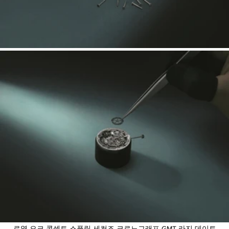
로열 오크 콘셉트 스플릿 세컨즈 크로노그래프 GMT 라지 데이트