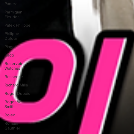
Panerai
Parmigiani
Fleurier
Patek Philippe
Philippe
Dufour
Piaget
Rado
Reservoir
Watches
Ressence
Richard Mille
Roger Dubuis
Roger W.
Smith
Rolex
Romain
Gauthier