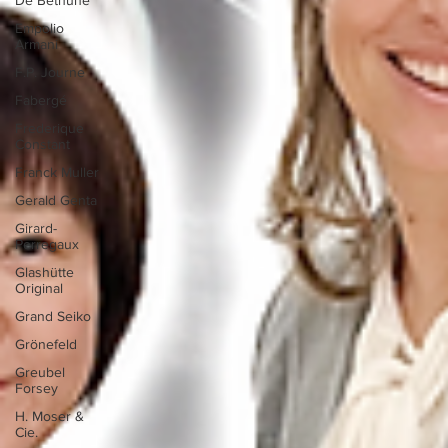
Empolio
Armani
F.P. Journe
Fabergé
Frederique
Constant
Franck Muller
Gerald Genta
Girard-
Perregaux
Glashütte
Original
Grand Seiko
Grönefeld
Greubel
Forsey
H. Moser &
Cie.