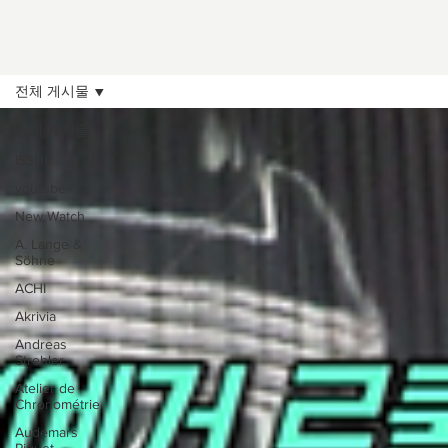
전체 게시물
전체 게시물
ISSUE
youtube
New Watch
A. Lange &
Söhne
ACHI
Akrivia
Andreas
Strehler
Atelier de
Chronométrie
Audemars
Piguet