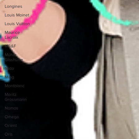
Longines
Louis Moinet
Louis Vuitton
Maurice
Lacroix
MB&F
Mühle
Glashütte
Mido
Ming
Montblanc
Moritz
Grossmann
Nomos
Omega
Orient
Oris