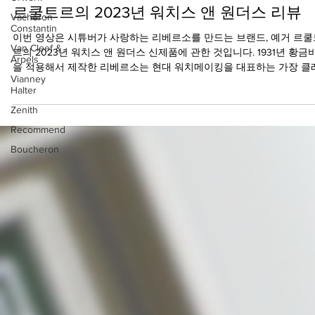
Vacheron
Constantin
2023년 4월 13일
Van Cleef &
Arpels
[WW2023] 리베르소의, 리베르소에 의한, 리
Vianney
르소를 위한 환상적인 신제품을 선보인 예거
Halter
르쿨트르의 2023년 워치스 앤 원더스 리뷰
Zenith
Recommend
이번 영상은 시튜버가 사랑하는 리베르소를 만드는 브랜드, 예거 르쿨
르의 2023년 워치스 앤 원더스 신제품에 관한 것입니다. 1931년 황금
Boucheron
을 적용해서 제작한 리베르소는 현대 워치메이킹을 대표하는 가장 클
식한 타임피스라고 할 수 있습니다....