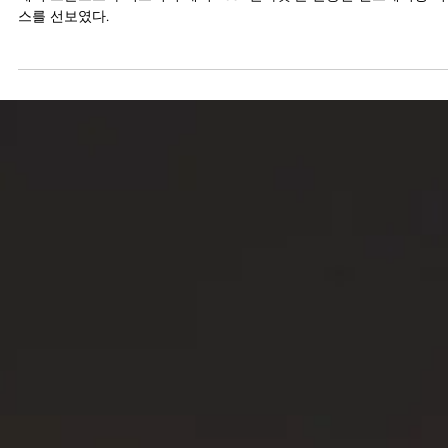
2022년 12월 14일
1931 알파벳을 활용한 예거 르쿨트르의 인그
이빙 서비스
예거 르쿨트르가 시그니처 레터 ‘1931 알파벳’을 활용한 인그레이빙 
스를 선보였다.