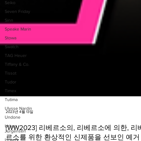
Seiko
Seven Friday
Sinn
Speake Marin
Stowa
Swatch
TAG Heuer
Tiffany & Co.
Tissot
Tudor
Timex
Tutima
Ulysse Nardin
Undone
Urban
Jürgensen
Urwerk