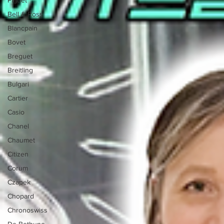
Bell & Ross
Blancpain
Bovet
Breguet
Breitling
Bulgari
Cartier
Casio
Chanel
Chaumet
Citizen
Corum
Czapek
Chopard
Chronoswiss
De Bethune