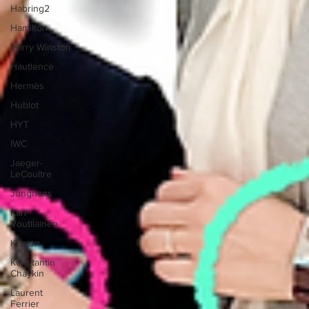
Habring2
Hamilton
Harry Winston
Hautlence
Hermès
Hublot
HYT
IWC
Jaeger-
LeCoultre
Junghans
Kari
Voutilainen
Krayon
Konstantin
Chaykin
Laurent
Ferrier