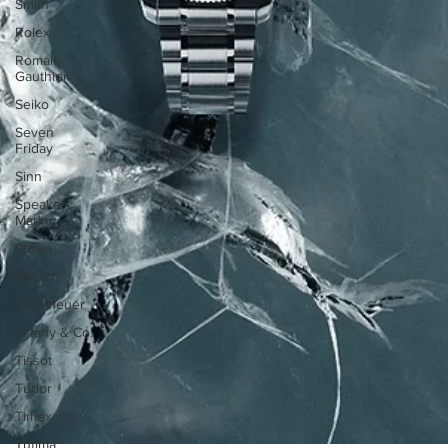
Smith
Rolex
Romain
Gauthier
Seiko
Seven
Friday
Sinn
Speake
Marin
Stowa
Swatch
TAG Heuer
Tiffany & Co.
Tissot
Tudor
Timex
Tutima