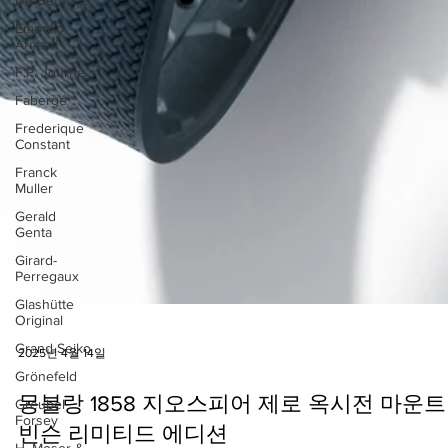
Empolio
Armani
F.P. Journe
Fabergé
Frederique
Constant
Franck
Muller
Gerald
Genta
Girard-
Perregaux
Glashütte
Original
Grand Seiko
Grönefeld
2025년 4월 14일
Greubel
Forsey
몽블랑 1858 지오스피어 제로 옥시전 마운트
H. Moser &