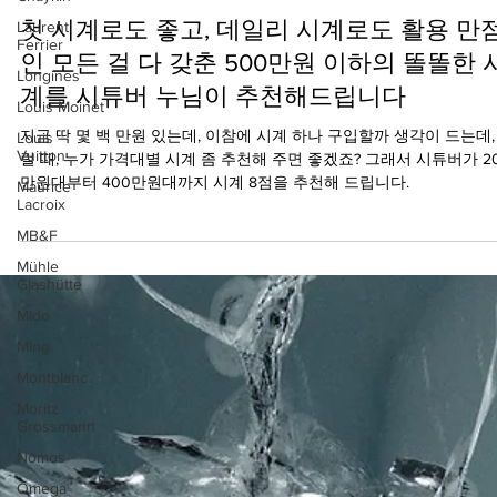
2025년 3월 10일
Laurent
Ferrier
첫 시계로도 좋고, 데일리 시계로도 활용 만
Longines
인 모든 걸 다 갖춘 500만원 이하의 똘똘한 
Louis Moinet
계를 시튜버 누님이 추천해드립니다
Louis
Vuitton
지금 딱 몇 백 만원 있는데, 이참에 시계 하나 구입할까 생각이 드는데,
Maurice
럴 때, 누가 가격대별 시계 좀 추천해 주면 좋겠죠? 그래서 시튜버가 2
Lacroix
만원대부터 400만원대까지 시계 8점을 추천해 드립니다.
MB&F
Mühle
Glashütte
Mido
Ming
Montblanc
Moritz
Grossmann
Nomos
Omega