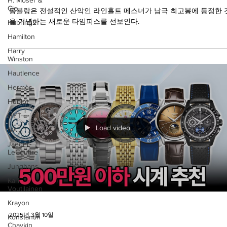
Cie.
빈슨 리미티드 에디션
Habring2
몽블랑은 전설적인 산악인 라인홀트 메스너가 남극 최고봉에 등정한 
Hamilton
을 기념하는 새로운 타임피스를 선보인다.
Harry
Winston
Hautlence
Hermès
Hublot
HYT
IWC
Jaeger-
Load video
LeCoultre
Junghans
Kari
Voutilainen
Krayon
Konstantin
Chaykin