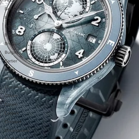
Bell & Ross
Blancpain
Bovet
Breguet
Breitling
Bulgari
Cartier
Casio
Chanel
Chaumet
Citizen
Corum
Czapek
Chopard
Chronoswiss
De Bethune