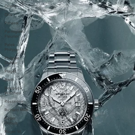
Orient
Oris
Panerai
Parmigiani
Fleurier
Patek
Philippe
Philippe
Dufour
Piaget
Rado
Reservoir
Watches
Ressence
Richard Mille
Roger
Dubuis
Roger W.