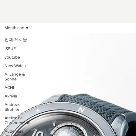
Montblanc
전체 게시물
ISSUE
youtube
New Watch
A. Lange &
Söhne
ACHI
Akrivia
Andreas
Strehler
Atelier de
Chronométrie
Audemars
Piguet