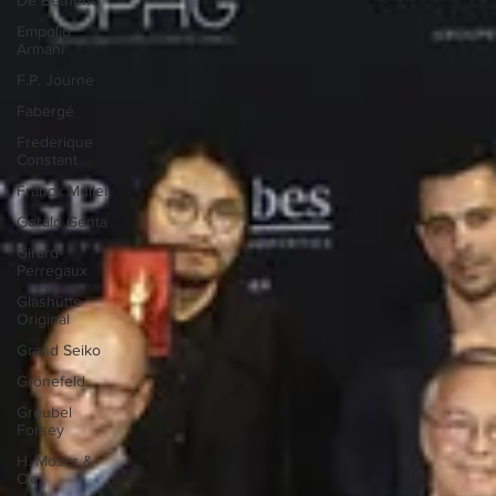
Empolio
Armani
F.P. Journe
Fabergé
Frederique
Constant
Franck Muller
Gerald Genta
Girard-
Perregaux
Glashütte
Original
Grand Seiko
Grönefeld
Greubel
Forsey
H. Moser &
Cie.