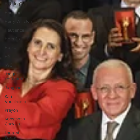
Habring2
Hamilton
Harry Winston
Hautlence
Hermès
Hublot
HYT
IWC
Jaeger-
LeCoultre
Junghans
Kari
Voutilainen
Krayon
Konstantin
Chaykin
Laurent
Ferrier