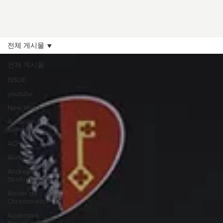
전체 게시물
전체 게시물
ISSUE
youtube
New Watch
A. Lange &
Söhne
ACHI
Akrivia
Andreas
Strehler
Atelier de
Chronométrie
Audemars
Piguet