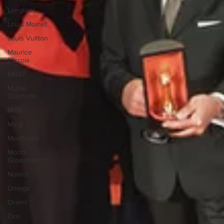
Longines
Louis Moinet
Louis Vuitton
Maurice
Lacroix
MB&F
Mühle
Glashütte
Mido
Ming
Montblanc
Moritz
Grossmann
Nomos
Omega
Orient
Oris