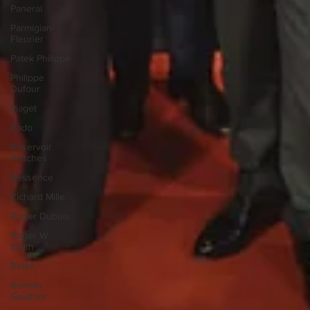
Panerai
Parmigiani
Fleurier
Patek Philippe
Philippe
Dufour
Piaget
Rado
Reservoir
Watches
Ressence
Richard Mille
Roger Dubuis
Roger W.
Smith
Rolex
Romain
Gauthier