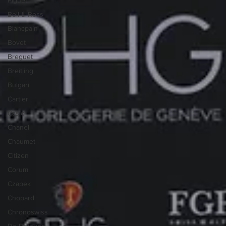
Bell & Ross
Blancpain
Bovet
Breguet
Breitling
Bulgari
Cartier
Casio
Chanel
Chaumet
Citizen
Corum
Czapek
Chopard
Chronoswiss
De Bethune