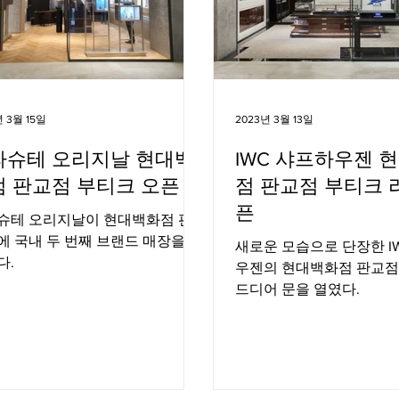
년 3월 15일
2023년 3월 13일
라슈테 오리지날 현대백
IWC 샤프하우젠 
점 판교점 부티크 오픈
점 판교점 부티크 
픈
슈테 오리지날이 현대백화점 판
에 국내 두 번째 브랜드 매장을 오
새로운 모습으로 단장한 I
다.
우젠의 현대백화점 판교점
드디어 문을 열였다.