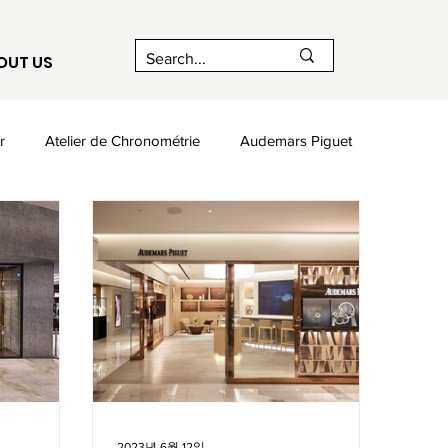
OUT US
r
Atelier de Chronométrie
Audemars Piguet
Chaumet
Citizen
Corum
Czapek
stant
Franck Muller
2023년 6월 12일