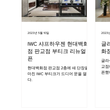
2023년 5월 10일
2023
IWC 샤프하우젠 현대백화
글
점 판교점 부티크 리뉴얼 오
화
픈
글라
교점
현대백화점 판교점 2층에 새 단장을
픈했
마친 IWC 부티크가 드디어 문을 열었
다.