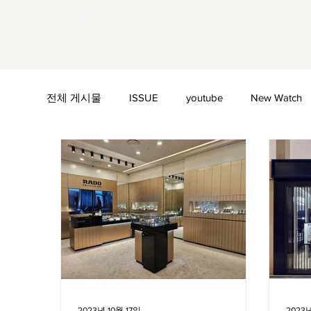
전체 게시물
ISSUE
youtube
New Watch
Bell & Ross
Blancpain
Bovet
Bregue
Chopard
Chronoswiss
De Bethune
2023년 10월 17일
2023