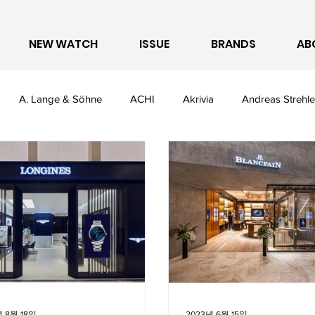
NEW WATCH
ISSUE
BRANDS
AB
A. Lange & Söhne
ACHI
Akrivia
Andreas Strehle
t
Breitling
Bulgari
Cartier
Casio
Chanel
Empolio Armani
F.P. Journe
Fabergé
Frederique Con
년 8월 18일
2023년 6월 15일