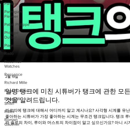
Panerai
Parmigiani
Fleurier
Patek Philippe
Philippe
Dufour
Piaget
Rado
Reservoir
Watches
Ressence
Richard Mille
Roger Dubuis
Roger W.
Smith
Rolex
Romain
Gauthier