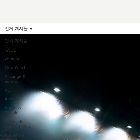
전체 게시물
전체 게시물
ISSUE
youtube
New Watch
A. Lange &
Söhne
ACHI
Akrivia
Andreas
Strehler
Atelier de
Chronométrie
Audemars
Piguet