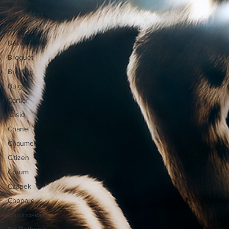
Bell & Ross
Blancpain
Bovet
Breguet
Breitling
Bulgari
Cartier
Casio
Chanel
Chaumet
Citizen
Corum
Czapek
Chopard
Chronoswiss
De Bethune