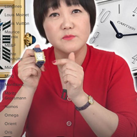
Longines
Louis Moinet
Louis Vuitton
Maurice
Lacroix
MB&F
Mühle
Glashütte
Mido
Ming
Montblanc
Moritz
Grossmann
Nomos
Omega
Orient
Oris