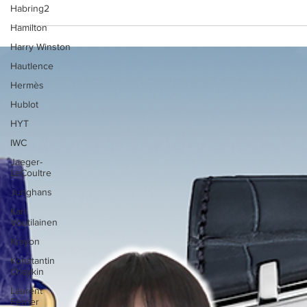
Habring2
까르띠에 <인투 더 와일드> 전시
Hamilton
Harry Winston
까르띠에가 메종의 영원한 아이콘인 팬더를 주제로 한 몰입형 전시 <
투 더 와일드>를 6월 19일부터 28일까지 열흘간 서울 성수동 앤더슨씨
Hautlence
수에서 개최한다.
Hermès
Hublot
HYT
IWC
Jaeger-
LeCoultre
Junghans
Kari
Voutilainen
Krayon
Konstantin
Chaykin
Laurent
Ferrier