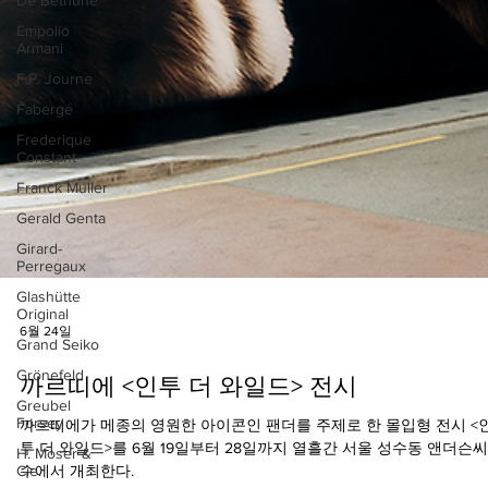
Empolio
Armani
F.P. Journe
Fabergé
Frederique
Constant
Franck Muller
Gerald Genta
Girard-
Perregaux
Glashütte
Original
Grand Seiko
Grönefeld
Greubel
Forsey
H. Moser &
Cie.
6월 24일