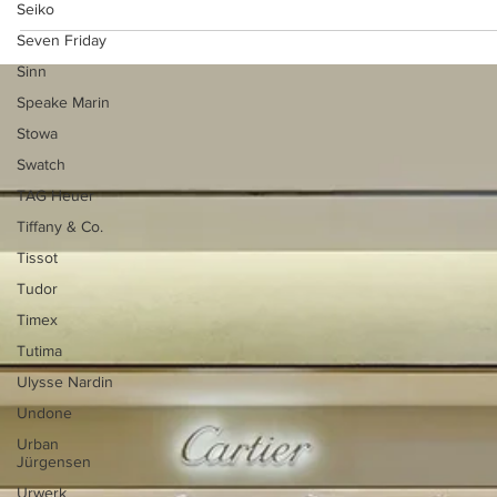
Seiko
Seven Friday
Sinn
2월 19일
Speake Marin
Stowa
일명 탱크에 미친 시튜버가 탱크에 관한 모
Swatch
것을 알려드립니다.
TAG Heuer
까르띠에 탱크에 대해서 어디까지 알고 계시나요? 사각형 시계를 유
Tiffany & Co.
좋아하는 시튜버가 가장 좋아하는 시계는 무조건 탱크입니다. 탱크 루
Tissot
와 솔로의 차이, 루이와 머스트의 차이점이 알고 싶으신가요? 아니 시
의 이름이 왜 탱크인지 아직 모르시나요? 이 영상 한 편이면 까르띠에
Tudor
크에 관한 모든 것을 알 수 있습니다.
Timex
Tutima
Ulysse Nardin
Undone
Urban
Jürgensen
Urwerk